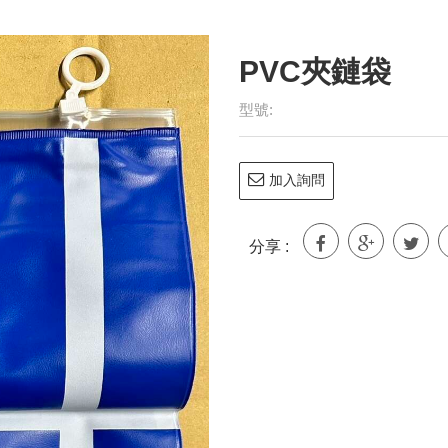
型號:
加入詢問
分享 :