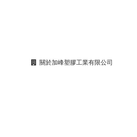
關於加峰塑膠工業有限公司
若您有任何商品問題，歡迎來電諮詢或E-mail，我們會
新北市新莊區瓊林南路187巷10號
02-2205-9999
02-8201-3456
jia.fenz@msa.hinet.net