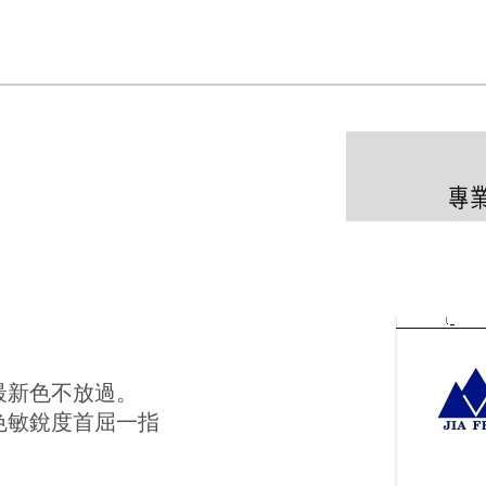
最新色不放過。
色敏銳度首屈一指