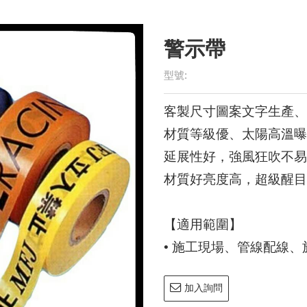
型號:
客製尺寸圖案文字生產、
材質等級優、太陽高溫曝
延展性好，強風狂吹不易
材質好亮度高，超級醒目
【適用範圍】
• 施工現場、管線配線
加入詢問