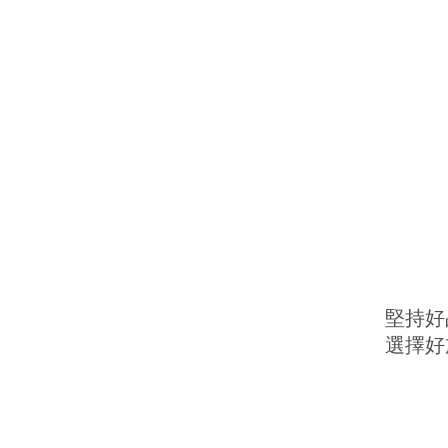
堅持好
選擇好